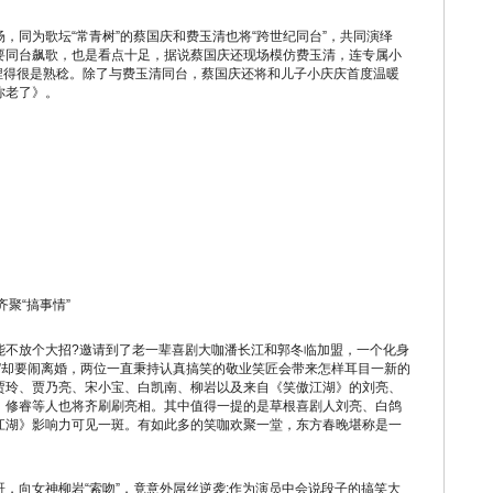
同为歌坛“常青树”的蔡国庆和费玉清也将“跨世纪同台”，共同演绎
要同台飙歌，也是看点十足，据说蔡国庆还现场模仿费玉清，连专属小
拿捏得很是熟稔。除了与费玉清同台，蔡国庆还将和儿子小庆庆首度温暖
你老了》。
聚“搞事情”
不放个大招?邀请到了老一辈喜剧大咖潘长江和郭冬临加盟，一个化身
”却要闹离婚，两位一直秉持认真搞笑的敬业笑匠会带来怎样耳目一新的
贾玲、贾乃亮、宋小宝、白凯南、柳岩以及来自《笑傲江湖》的刘亮、
、修睿等人也将齐刷刷亮相。其中值得一提的是草根喜剧人刘亮、白鸽
江湖》影响力可见一斑。有如此多的笑咖欢聚一堂，东方春晚堪称是一
向女神柳岩“索吻”，竟意外屌丝逆袭;作为演员中会说段子的搞笑大