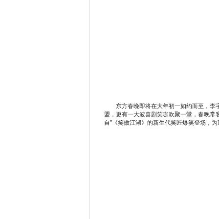
东方春晚即将在大年初一如约而至，李宇
盟，更有一大波喜剧笑咖欢聚一堂，春晚常
自”《笑傲江湖》的新生代笑匠爆笑登场，