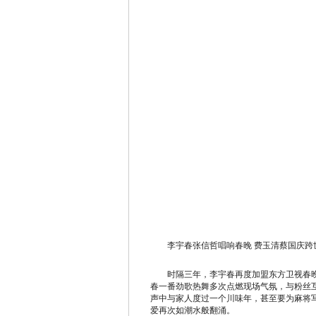
李宇春张信哲唱响春晚 费玉清蔡国庆跨
时隔三年，李宇春再度加盟东方卫视春晚
春一番劲歌热舞多次点燃现场气氛，与粉丝
声中与家人度过一个川味年，甚至要为麻将写
爱再次如潮水般翻涌。