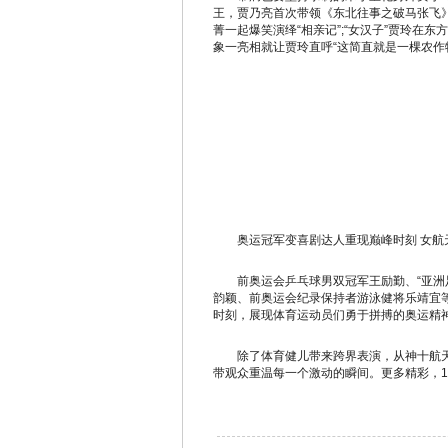
王，贾乃亮首次带领《东北往事之破马张飞
菁一起爆笑演绎“相亲记”;“女汉子”贾玲在东
象一亮相就让贾玲直呼“这简直就是一棵农作物
奥运冠军变喜剧达人重现巅峰时刻 女航天
前奥运会乒乓球男双冠军王励勤、“亚洲足
韵颖、前奥运会纪录保持者游泳健将乐靖宜等
时刻，展现体育运动员们勇于拼搏的奥运精
除了体育健儿带来跨界表演，从神十航天飞
带观众重温每一个激动的瞬间。更多精彩，1月