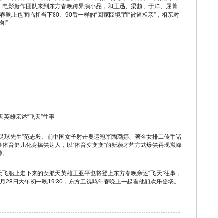
》电影新作团队来到东方春晚跨界演小品，和王迅、梁超、于洋、屈菁
方春晚上也面临和当下80、90后一样的“回家囧境”而“被逼相亲”，相亲对
!”
英雄亲述“飞天”往事
球先生”范志毅、前中国女子射击奥运冠军陶璐娜、著名女排二传手诸
体育健儿化身搞笑达人，以“体育变变变”的新颖才艺方式爆笑再现巅峰
神。
船上走下来的女航天英雄王亚平也将登上东方春晚亲述“飞天”往事，
28日大年初一晚19:30，东方卫视鸡年春晚上一起看他们欢乐登场。