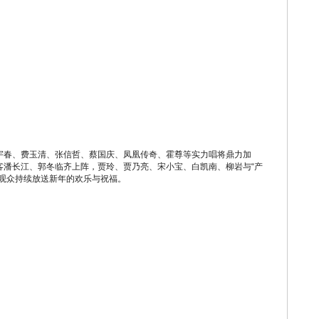
春、费玉清、张信哲、蔡国庆、凤凰传奇、霍尊等实力唱将鼎力加
客潘长江、郭冬临齐上阵，贾玲、贾乃亮、宋小宝、白凯南、柳岩与“产
为观众持续放送新年的欢乐与祝福。