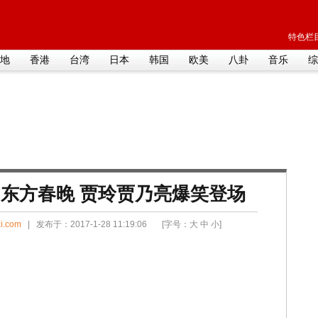
特色栏目
地
香港
台湾
日本
韩国
欧美
八卦
音乐
综
东方春晚 贾玲贾乃亮爆笑登场
i.com
| 发布于：2017-1-28 11:19:06 [字号：
大
中
小
]