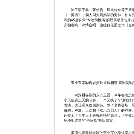
除了李宇春、张信哲、凤凰传奇等齐登场，
《一剪梅》，俩人同为妈妈辈的男神，如今
哥的45度仰角“专治劲椎病”的经典动作也
亮相春晚，深情合唱一曲经典催泪之作《当
宋小宝索吻柳岩贾玲被逼相亲 喜剧笑咖齐
一向深耕喜剧的东方卫视，今年春晚怎能
小天使要上天的节奏，一个又换了个“新媳妇
表演，也让观众倍感期待。除了老将登场，
白鸽，卢鑫、玉浩和《欢乐喜剧人》的乔杉
还登上了大年三十央视春晚的舞台，《笑傲
场地地道道的“合家欢”视听盛宴。
带病也要坚持录制的宋小宝化身外卖小哥，