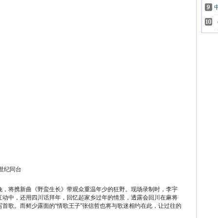
世纪同台
，将携新曲《野蛮生长》带观众重温年少的狂野。现场录制时，李宇
互动中，还用四川话拜年，回忆起家乡过年的情景，透露会回川在麻将
首歌。而鲜少露面的“情歌王子”张信哲也将与歌迷相约在此，让过往的