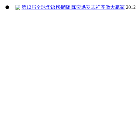
第12届全球华语榜揭晓 陈奕迅罗志祥齐做大赢家
2012