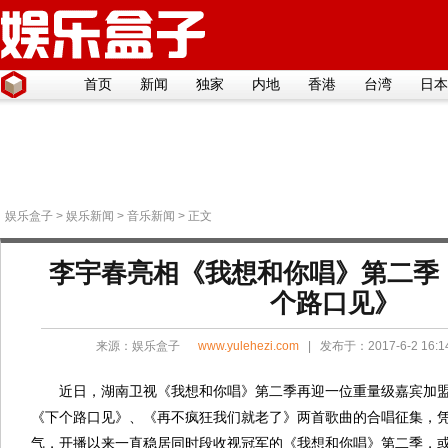
首页
新闻
独家
内地
香港
台湾
日本
娱乐盒子
>
娱乐新闻
>
音乐新闻
> 正文
李宇春亮相《我想和你唱》第二季
个路口见》
来源：
娱乐盒子
www.yulehezi.com
| 发布于：2017-6-2 16:
近日，湖南卫视《我想和你唱》第二季再迎一位重量级嘉宾加盟
《下个路口见》、《再不疯狂我们就老了》两首歌曲的合唱征集，
气，开播以来一直稳居同时段收视冠军的《我想和你唱》第二季，