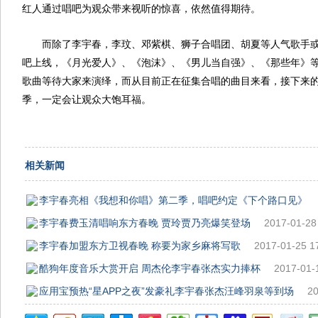
红人通过唱吧为观众带来视听的惊喜，依然值得期待。
而除了李宇春，李玟、邓紫棋、狮子合唱团、胡夏等人气歌手或
吧上线，《月光爱人》、《泡沫》、《男儿当自强》、《那些年》
歌曲等待大家来演绎，而从目前正在征集合唱的曲目来看，接下来
季，一定会让观众大饱耳福。
相关新闻
李宇春亮相《我想和你唱》第二季，唱吧约定《下个路口见》
李宇春费玉清唱响东方春晚 贾玲贾乃亮爆笑登场
2017-01-28
李宇春加盟东方卫视春晚 称要为家乡麻将写歌
2017-01-25 1
酷狗年度音乐大赏开启 周杰伦李宇春张杰实力捧杯
2017-01-
应用宝预热“星APP之夜”发豪礼李宇春张杰汪峰羽泉等到场
20