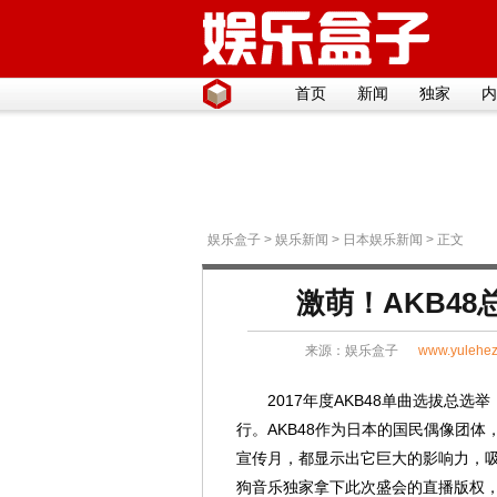
首页
新闻
独家
内
娱乐盒子
>
娱乐新闻
>
日本娱乐新闻
> 正文
激萌！AKB4
来源：
娱乐盒子
www.yulehez
2017年度AKB48单曲选拔总选举
行。AKB48作为日本的国民偶像团
宣传月，都显示出它巨大的影响力，
狗音乐独家拿下此次盛会的直播版权