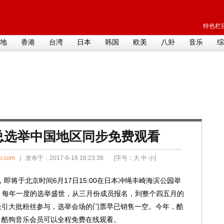
特色栏目
地
香港
台湾
日本
韩国
欧美
八卦
音乐
综
8总选举中国地区同步免费观看
i.com
| 发布于：2017-6-16 16:23:38 [字号：
大
中
小
]
，即将于北京时间6月17日15:00在日本冲绳丰崎海滨公园举
体，每年一度的选举盛世，从三月份成员报名，到整个四五月的
吸引大批粉丝参与，选举会场的门票早已销售一空。今年，酷
，酷狗音乐会员可以全程免费在线观看。