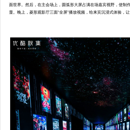
面世界。然后，在主会场上，圆弧形大屏占满在场嘉宾视野，使制作
显。晚上，菱形观影厅三面“全屏”播放视频，给来宾沉浸式体验，让“