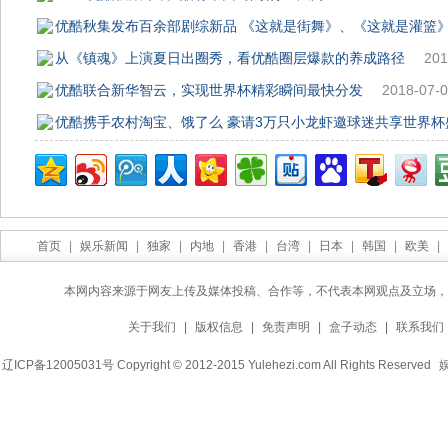
优酷秋集发布百余部剧综新品 《这就是街舞》、《这就是灌篮
从《镇魂》上演夏日出圈秀，看优酷圈层爆款的养成路径
201
优酷联合新华智云，实现世界杯精彩瞬间最快分发
2018-07-0
优酷携手农村淘宝、饿了么 豪请3万只小龙虾邀球迷共享世界杯
首页
|
娱乐新闻
|
独家
|
内地
|
香港
|
台湾
|
日本
|
韩国
|
欧美
|
本网内容来源于网友上传及媒体投稿、合作等，不代表本网观点及立场，
关于我们
|
版权信息
|
免责声明
|
盒子动态
|
联系我们
辽ICP备12005031号 Copyright © 2012-2015 Yulehezi.com All Rights Reserved