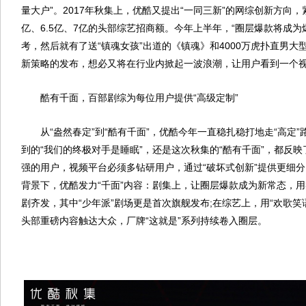
量大户”。2017年秋集上，优酷又提出“一同三新”的网综创新方向
亿、6.5亿、7亿的头部综艺招商额。今年上半年，“圈层爆款将成为
考，然后就有了送“镇魂女孩”出道的《镇魂》和4000万虎扑直男
新策略的发布，想必又将在行业内掀起一波浪潮，让用户看到一个
酷有千面，百部剧综为每位用户提供“高级定制”
从“盎然春定”到“酷有千面”，优酷今年一直稳扎稳打地走“高定”
到的“我们的终极对手是睡眠”，还是这次秋集的“酷有千面”，都反
强的用户，视频平台必须多钻研用户，通过“破坏式创新”提供更细
背景下，优酷发力“千面”内容：剧集上，让圈层爆款成为新常态，
剧齐发，其中“少年派”剧场更是首次旗舰发布;在综艺上，用“欢歌笑
头部重磅内容触达大众，厂牌“这就是”系列持续卷入圈层。