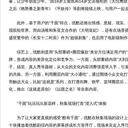
春，让少年创造少年。”由18岁王俊凯和14岁文淇领衔的《天坑鹰猎
之后《艳势番之新青年》《平妖传》等剧将陆续上映，与用户一起
此外，基于用户的“千面”特点，优酷还推出情感、悬疑、现实、
现缤纷世界。而由汤唯和朱亚文合作的《大明皇妃》，还有在场景
盛世繁华的《长安十二时辰》作为“超级剧集”，也启用了电影级制
综艺上，优酷则是用“头部重磅+圈层爆款”来全方位满足用户的“
牌，形成内容的差异化定位和竞争力。一方面，头部重磅内容“大到
子、搞笑、真人秀等题材，从大众的文化内容消费强需求入手，引
的共振。另一方面，利用圈层内容“大小通吃”，通过围绕小众文化
而触达大众，比如“这就是”系列，在打透街舞、铁甲、篮球圈层后
化，推出《这就是原创》《以团之名》等全新内容。
“千面”玩法玩出新花样，秋集现场打造“浸入式”体验
为了让大家更直观的感受“酷有千面”，优酷在秋集现场的设计上
十块播放着优酷剧综内容的屏幕拼成长方形序厅，现场来宾走入序