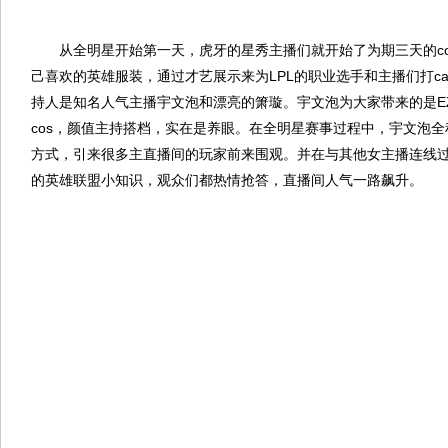
从全明星开始第一天，虎牙的星秀主播们就开始了为期三天的co
己喜欢的英雄服装，通过才艺展示来为LPL的职业选手和主播们打ca
持人是知名人气主播宇文泡和漂亮的箫璇。宇文泡为大家带来的是EZ
cos，颜值主持搭档，实在是养眼。在全明星赛事过程中，宇文泡
方式，引来很多主直播间的玩家前来围观。并在与其他女主播连线
的英雄联盟小知识，观众们都热情抢答，直播间人气一路飙升。