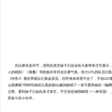
在比赛休息环节，漂亮的虎牙妹子们还会给大家带来才艺展示，
人的精彩》《着魔》等歌曲非常符合比赛气氛，助力LPL的队员们
《特务J》看的男观众们鼻血直流，狂呼身体承受不住了，不知UZI
么骁勇呢?同样性格的九尾妖狐Ka酱则献唱了一首可爱风格的《咖
点赞。看到妹子们如此多才多艺，宇文泡也倾情献唱《一身坦荡》
想奋斗的小伙伴。