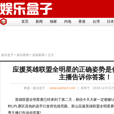
首页
新闻
独家
内地
香港
台湾
日本
娱乐盒子
>
娱乐新闻
>
游戏新闻
> 正文
应援英雄联盟全明星的正确姿势是
主播告诉你答案！
来源：
娱乐盒子
www.yulehezi.com
| 发布于：2018-12-9 21
英雄联盟全明星赛已经来到了第二天，相信今天大家一定都被UZI
时LPL赛区其他的选手们发挥也很亮眼。那么应援英雄联盟全明星
秀主播们告诉你答案!