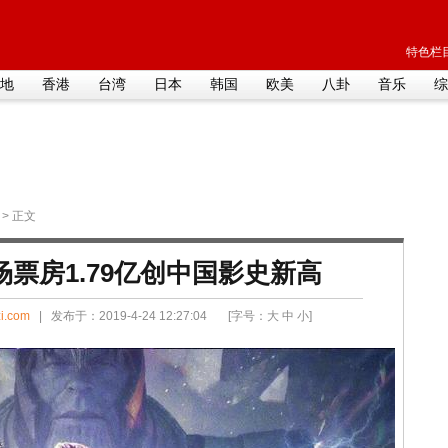
特色栏目
地
香港
台湾
日本
韩国
欧美
八卦
音乐
综
> 正文
场票房1.79亿创中国影史新高
i.com
| 发布于：2019-4-24 12:27:04 [字号：
大
中
小
]