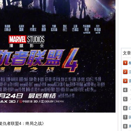
复仇者联盟4：终局之战》