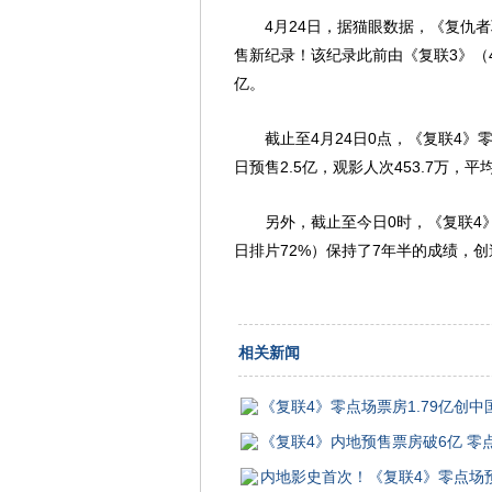
4月24日，据猫眼数据，《复仇者
售新纪录！该纪录此前由《复联3》（4
亿。
截止至4月24日0点，《复联4》零
日预售2.5亿，观影人次453.7万，平均
另外，截止至今日0时，《复联4》
日排片72%）保持了7年半的成绩，
相关新闻
《复联4》零点场票房1.79亿创
《复联4》内地预售票房破6亿 零点
内地影史首次！《复联4》零点场