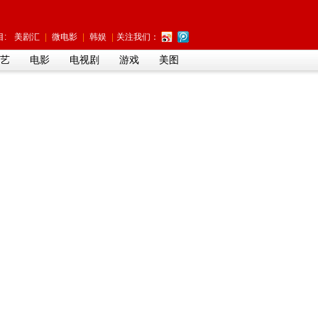
:
美剧汇
|
微电影
|
韩娱
|
关注我们：
艺
电影
电视剧
游戏
美图