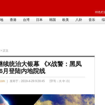
特色栏目
地
香港
台湾
日本
韩国
欧美
八卦
音乐
综
> 正文
继续统治大银幕 《X战警：黑凤
6月登陆内地院线
.com
| 发布于：2019-4-29 9:28:45 [字号：
大
中
小
]