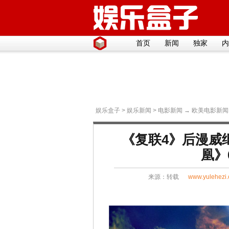
首页
新闻
独家
内
娱乐盒子
>
娱乐新闻
>
电影新闻
→
欧美电影新闻
《复联4》后漫威
凰》
来源：
转载
www.yulehezi