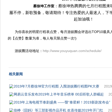
：蔡徐坤​热腾腾的七月行程图
蔡徐坤工作室
履不停，新歌预备，敬请期待！专注热爱的人最迷人，下半
起加油哦！
为你喜欢的明星行程表点赞，每月游娱圈会评选出TOP10最具人
的【点赞】数量为准，每人每天限点赞一次!)
游娱圈活动地址：
http://www.youyuquan.com/schedule/
相关新闻
2019年7月蔡徐坤官方行程图 入围游娱圈行程图PK大赛
2019
网易云音乐发布2019年上半年音乐榜单 00后听歌人群崛起
2
2019年上海电视节泰剧盛典 ——暨“泰星鲜！2019新剧发布会”
徐峥《囧妈》等三部影视作品开机 欢喜传媒2019年开门红
20