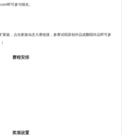
q.com即可参与报名。
籁”家族，点击家族动态大赛链接，参赛试唱原创作品或翻唱作品即可参
！）
赛程安排
奖项设置