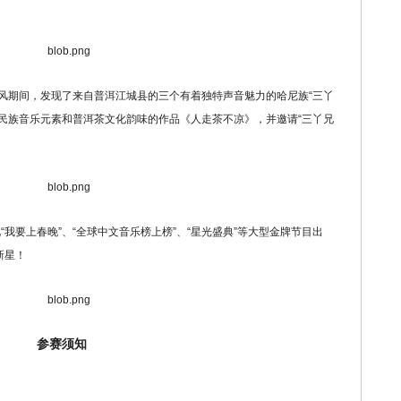
风期间，发现了来自普洱江城县的三个有着独特声音魅力的哈尼族“三丫
民族音乐元素和普洱茶文化韵味的作品《人走茶不凉》，并邀请“三丫兄
我要上春晚”、“全球中文音乐榜上榜”、“星光盛典”等大型金牌节目出
新星！
参赛须知