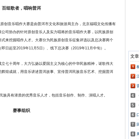
百组歌者，唱响普洱
族原创音乐唱作大赛是由普洱市文化和旅游局主办，北京福唱文化传播有
限公司协办的针对原创音乐人及实力唱将的音乐唱作大赛，以民族原创
形式来挖掘唱作人才。大赛分为民族原创音乐征集评选以及总决赛两个
日起至2019年11月5日）、线下总决赛（2019年11月中旬）。
立七十周年，大力弘扬以爱国主义为核心的中华民族精神，讴歌伟大
的辉煌成就，用音乐讲述普洱故事、宣传普洱民族音乐艺术、挖掘普洱
各民族具有潜质的优秀音乐人才，包括音乐创作、制作、演唱人才。
赛事组织