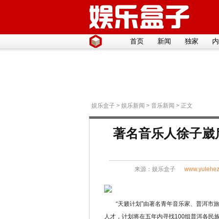
首页
新闻
独家
内
娱乐盒子
>
娱乐新闻
>
音乐新闻
> 正文
著名音乐人徐子崴
来源：
娱乐盒子
www.yulehez
“天籁计划”由著名青年音乐家、普洱市旅
人才，计划将在五年内寻找100组普洱各民