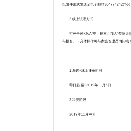
以附件形式发送至电子邮箱304774242@q
2.线上试唱方式
打开全民K歌APP，搜索并加入“梦响天
与报名。（具体操作可与家族管理员询问哦
1.海选+线上评审阶段
即日起 至?2019年11月5日
2.决赛阶段
2019年11月中旬