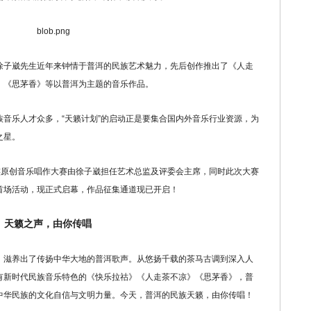
子崴先生近年来钟情于普洱的民族艺术魅力，先后创作推出了《人走
》《思茅香》等以普洱为主题的音乐作品。
乐人才众多，“天籁计划”的启动正是要集合国内外音乐行业资源，为
之星。
族原创音乐唱作大赛由徐子崴担任艺术总监及评委会主席，同时此次大赛
首场活动，现正式启幕，作品征集通道现已开启！
天籁之声，由你传唱
滋养出了传扬中华大地的普洱歌声。从悠扬千载的茶马古调到深入人
有新时代民族音乐特色的《快乐拉祜》《人走茶不凉》《思茅香》，普
中华民族的文化自信与文明力量。今天，普洱的民族天籁，由你传唱！