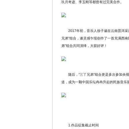
玖月奇迹、李玉刚等都曾有过完美合作。
2017年初，音乐人徐子崴在云南普洱采
兄弟”组合，遂灵感乍现创作了一首充满西南
弟”组合共同演绎，大获好评！
随后，“三丫兄弟”组合更是多次参加央视“
道，成为一颗中国乐坛冉冉升起的民族音乐
1.作品征集截止时间