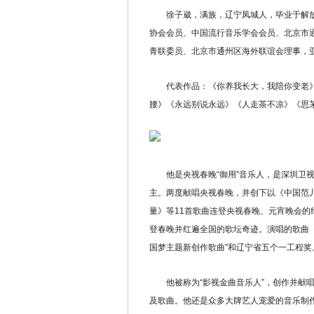
徐子崴，满族，辽宁凤城人，毕业于解放
协会会员、中国流行音乐学会会员、北京市
青联委员、北京市通州区海外联谊会理事，
代表作品：《你养我长大，我陪你变老》
腰》《永远别说永远》《人走茶不凉》《思
他是央视春晚“御用”音乐人，是深圳卫视
主。两度献唱央视春晚，并创下以《中国范
量》等11首歌曲连登央视春晚、元宵晚会
登春晚并红遍全国的歌坛奇迹。演唱的歌曲
国梦主题新创作歌曲”和辽宁省五个一工程奖
他被称为“影视金曲音乐人”，创作并献唱
及歌曲。他还是众多大牌艺人宠爱的音乐制