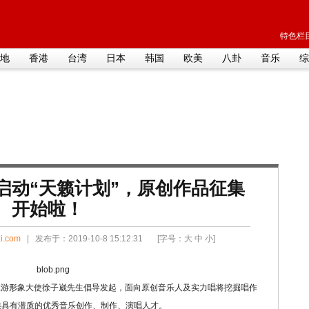
特色栏目
地
香港
台湾
日本
韩国
欧美
八卦
音乐
综
启动“天籁计划”，原创作品征集
开始啦！
i.com
| 发布于：2019-10-8 15:12:31 [字号：
大
中
小
]
游形象大使徐子崴先生倡导发起，面向原创音乐人及实力唱将挖掘唱作
族具有潜质的优秀音乐创作、制作、演唱人才。