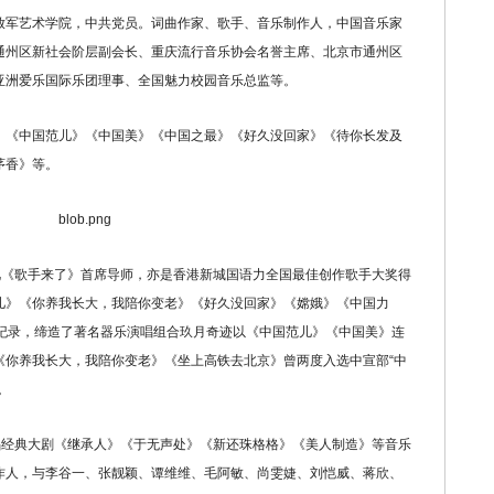
军艺术学院，中共党员。词曲作家、歌手、音乐制作人，中国音乐家
通州区新社会阶层副会长、重庆流行音乐协会名誉主席、北京市通州区
亚洲爱乐国际乐团理事、全国魅力校园音乐总监等。
《中国范儿》《中国美》《中国之最》《好久没回家》《待你长发及
茅香》等。
《歌手来了》首席导师，亦是香港新城国语力全国最佳创作歌手大奖得
儿》《你养我长大，我陪你变老》《好久没回家》《嫦娥》《中国力
的纪录，缔造了著名器乐演唱组合玖月奇迹以《中国范儿》《中国美》连
《你养我长大，我陪你变老》《坐上高铁去北京》曾两度入选中宣部“中
。
经典大剧《继承人》《于无声处》《新还珠格格》《美人制造》等音乐
作人，与李谷一、张靓颖、谭维维、毛阿敏、尚雯婕、刘恺威、蒋欣、