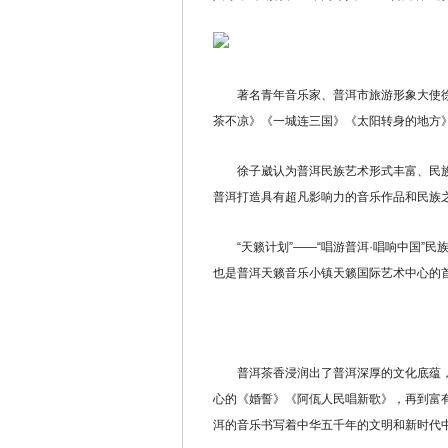
著名青年音乐家、普洱市旅游形象大使徐
茶不凉》《一城连三国》《太阳转身的地方
徐子崴认为普洱民族艺术形式丰富、民族音
普洱打造具有超凡影响力的音乐作品和民族
“天籁计划”——“唱游普洱·唱响中国”民
也是普洱天籁音乐小镇天籁国际艺术中心的
普洱茶香浸润出了普洱深厚的文化底蕴，
心的《婚誓》《阿佤人民唱新歌》，再到富
洱的音乐书写着中华五千年的文明和新时代