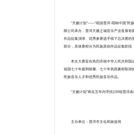
“天籁计划”——“唱游普洱·唱响中国”民
限公司承办，普洱天籁之城音乐产业发展有
作品征集演绎、优秀参赛选手线下总决赛的
部分，具体赛程分为民族原创作品征集阶段（即
本次大赛旨在热烈庆祝中华人民共和国成
祖国七十年披荆斩棘、七十年风雨兼程取得
民族音乐人才和优秀民族音乐作品。
“天籁计划”将在五年内寻找100组普洱
主办单位：普洱市文化和旅游局