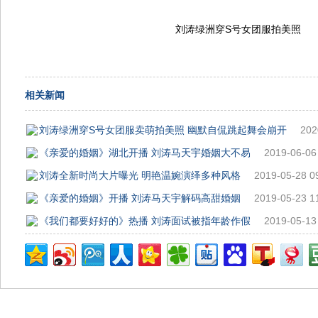
刘涛绿洲穿S号女团服拍美照
相关新闻
刘涛绿洲穿S号女团服卖萌拍美照 幽默自侃跳起舞会崩开
202
《亲爱的婚姻》湖北开播 刘涛马天宇婚姻大不易
2019-06-06
刘涛全新时尚大片曝光 明艳温婉演绎多种风格
2019-05-28 0
《亲爱的婚姻》开播 刘涛马天宇解码高甜婚姻
2019-05-23 1
《我们都要好好的》热播 刘涛面试被指年龄作假
2019-05-13