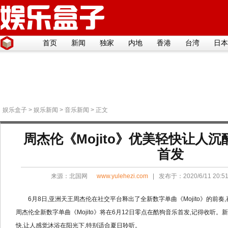
首页
新闻
独家
内地
香港
台湾
日本
娱乐盒子
>
娱乐新闻
>
音乐新闻
> 正文
周杰伦《Mojito》优美轻快让人沉
首发
来源：
北国网
www.yulehezi.com
| 发布于：2020/6/11 20:
6月8日,亚洲天王周杰伦在社交平台释出了全新数字单曲《Mojito》的前奏
周杰伦全新数字单曲《Mojito》将在6月12日零点在酷狗音乐首发,记得收听
快,让人感觉沐浴在阳光下,特别适合夏日聆听。