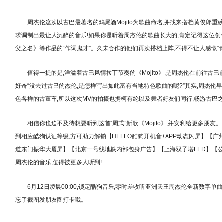
周杰伦这次以古巴最著名的鸡尾酒Mojito为歌曲命名,并找来搭档黄俊郎重磅
求调制出最让人沉醉的音乐!如果你是听着周杰伦的歌曲长大的,肯定记得这位
父之名》等作品的“作词鬼才”。久未合作的他们再次搭档上阵,不得不让人感慨“
值得一提的是,洋溢着古巴风情拉丁节奏的《Mojito》,是周杰伦在前往古巴
好奇“没去过古巴的杰伦,是怎样写出如此富有当地特色歌曲的呢?”其实,周杰伦
色各样的古董车,所以这次MV的拍摄也携柯有纶以及舞者好友们同行,畅游古巴
相信你也迫不及待想要听到这首“周式”新歌《Mojito》,并安利给更多朋友。到
到相应酷狗认证等级,方可助力解锁【HELLO酷狗开机音+APP动态闪屏】【广
道东门振华大厦屏】【北京一号线地铁内部包身广告】【上海双子塔LED】【
周杰伦的音乐,值得被更多人听到!
6月12日凌晨00:00,锁定酷狗音乐,零时差收听亚洲天王周杰伦全新数字单曲《M
忘了截图发朋友圈打卡哦。