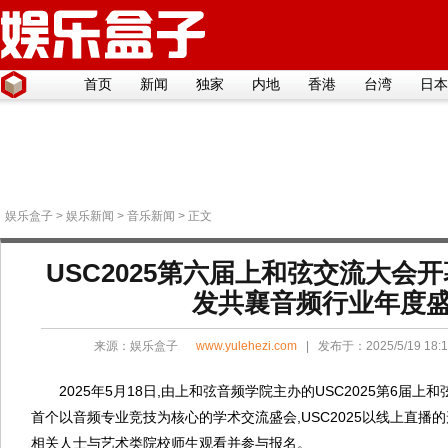
首页
新闻
独家
内地
香港
台湾
日本
娱乐盒子
>
娱乐新闻
>
音乐新闻
> 正文
USC2025第六届上和弦交流大会
发共襄音频行业年度
来源：
娱乐盒子
www.yulehezi.com
| 发布于：2025/5/19 18
2025年5月18日,由上和弦音频学院主办的USC2025第6届上
首个以音频专业竞技为核心的学术交流盛会,USC2025以线上直播
相关人士与艺术类院校师生观看并参与报名。