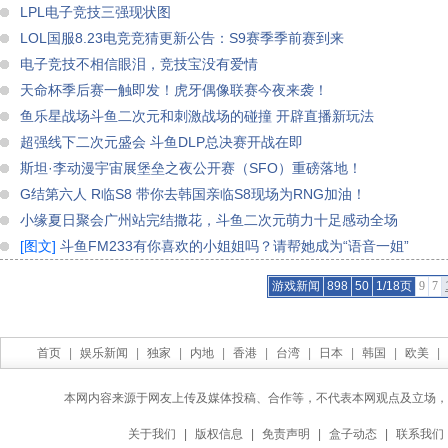
LPL电子竞技三强现状图
LOL国服8.23电竞竞猜更新公告：S9赛季季前赛到来
电子竞技不相信眼泪，竞技宝没有爱情
天命杯季后赛一触即发！虎牙偶像联赛今夜来袭！
鱼乐星战场斗鱼二次元和刺激战场的碰撞 开辟直播新玩法
超强线下二次元盛会 斗鱼DLP总决赛开战在即
斯坦·李动漫宇宙展堡垒之夜公开赛（SFO）重磅落地！
G结第六人 R临S8 带你去韩国亲临S8现场为RNG加油！
小缘夏日聚会广州站完结撒花，斗鱼二次元萌力十足感动全场
[图文]
斗鱼FM233有你喜欢的小姐姐吗？请帮她成为“语音一姐”
游戏新闻
898
50
1/18页
9
7
首页
|
娱乐新闻
|
独家
|
内地
|
香港
|
台湾
|
日本
|
韩国
|
欧美
|
本网内容来源于网友上传及媒体投稿、合作等，不代表本网观点及立场，
关于我们
|
版权信息
|
免责声明
|
盒子动态
|
联系我们