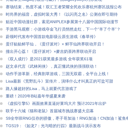
赛场结束，热度不减！双汇王者荣耀全民欢乐赛杭州赛区战报公布
时尚界的福音，虚拟时装大秀！《以闪亮之名》公测在即引期待
贴近中国动漫社群，索尼ANIPLEX参展第十八届中国国际动漫节
手游黑马观察：小游戏夺金飞行员悄然走红，下一个“羊了个羊”？
蔚领时代发布中国首款电影级云原生游戏《春草传》
蛋仔贴贴鲜芋仙，《蛋仔派对》× 鲜芋仙跨界联动开启！
撞出开心荔！《蛋仔派对》×麥吉奶茶跨界联动开启
《双人成行》是2021获奖最多游戏 全年获奖61项
赵文卓代言《武林闲侠》，真正懂武侠的强强联动！
动作手游革新，经典割草游戏，三国无双霸，全平台上线！
Lisa最新《荒野乱斗》宣传片，演绎什么才叫真正的可盐可甜
路人缘超好的Lisa，马上就要代言游戏了
重磅！2020年B站嘉年华盛夏来袭
《虚拟引擎5》画面效果直逼好莱坞大片 预计2021年出炉
联手十六城《猫和老鼠》首届城市挑战赛盛大启幕
S9全华班RNG仅存的骄傲，枣子哥加油！RNG加油！CN加油！鲨鱼
TGS19：《如龙7：光与暗的行踪》最新战斗演示发布