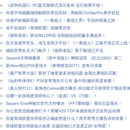
《战争机器5》PC版无限模式演示发布 运行效果不错！
华晨宇张靓颖倾情献唱世界冠军杯，黑鲸助力eStarPro勇夺桂冠
动漫IP改编新思路，《一拳超人：最强之男》手游的探索之路
你不知道的《英雄联盟》国服黑历史
《猫和老鼠》联合B612咔叽 定制贴纸拍照赢专属道具！
自古英雄早秃头，埼玉老师才不怕！《一拳超人》正版手游正式上线
猫鼠世界欢乐大门敞开！《猫和老鼠》预下载现已开启
Steam4月周销量榜：《雨中冒险2》蝉联冠军 《纪元1800》第二
新Xbox将比PS5更强大 《赛博朋克2077》发售日泄露
《僵尸世界大战》新补丁修复诸多游戏问题 改善比赛组队匹配
《仙剑奇侠传6》PS4发售预告片公布 越今朝/越祈再度来袭！
《真人快打11》新角色Cetrion能力曝光 排位模式可使用官方预设变
论哪一款游戏更深得你心？《血源》VS《只狼》 ！
Square Enix神秘次世代大作曝光 《FF7重制版》项目总监领头！
办公室里也能健身打卡？荣耀V20 TOF体感游戏开启全民运动潮
应援英雄联盟全明星的正确姿势是什么？虎牙星秀主播告诉你答案！
英雄联盟全明星如火如荼 应援的他们才是真正的“全明星”！