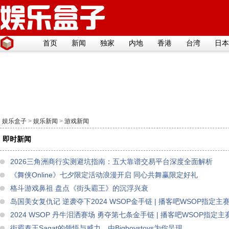
首页
新闻
独家
内地
香港
台湾
日本
娱乐盒子
>
娱乐新闻
>
游戏新闻
即时新闻
2026三角洲商行实测避坑指南：五大靠谱交易平台深度全面解析
《舞侠Online》七夕限定活动浪漫开启 同心共舞赢限定好礼
格斗游戏鼻祖 盘点《街头霸王》的沉浮兴衰
岛国美女复仇记 逆袭夺下2024 WSOP金手链 | 播客吧WSOP指定主
2024 WSOP 丹牛泪洒赛场 勇夺第七条金手链 | 播客吧WSOP指定
街霸泰王Sagat的领悟与威力，由Bigboystoys为你呈现